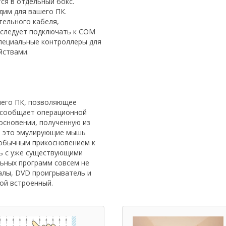
ся в отдельный бокс.
дим для вашего ПК.
тельного кабеля,
 следует подключать к СОМ
специальные контроллеры для
йствами.
шего ПК, позволяющее
н сообщает операционной
основении, полученную из
, это эмулирующие мышь
 обычным прикосновением к
ть с уже существующими
ьных программ совсем не
алы, DVD проигрыватель и
вой встроенный.