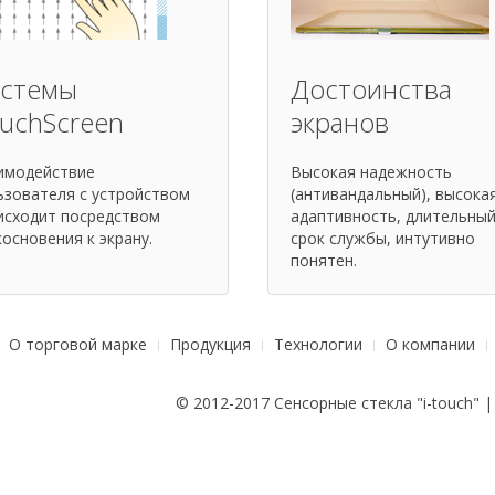
стемы
Достоинства
uchScreen
экранов
имодействие
Высокая надежность
ьзователя с устройством
(антивандальный), высока
исходит посредством
адаптивность, длительны
косновения к экрану.
срок службы, интутивно
понятен.
О торговой марке
Продукция
Технологии
О компании
© 2012-2017 Сенсорные стекла "i-touch" 