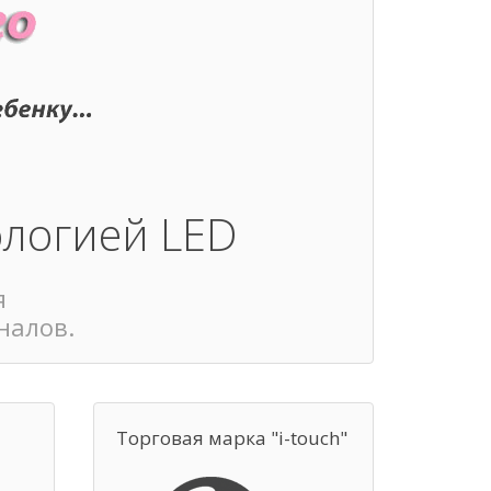
ологией LED
я
налов.
Торговая марка "i-touch"