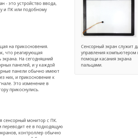
н - это устройство ввода,
у и ПК или подобному
ющая на прикосновения.
Сенсорный экран служит д
ак, что реагирующая
управления компьютером 
 экрана. На сегодняшний
помощи касания экрана
орных панелей, и у каждой
пальцами.
орные панели обычно имеют
ез них, и прикосновение к
гнале. Это изменение в
тору прикоснулись.
я сенсорный монитор с ПК.
и переводит её в подходящую
экранов, контроллер обычно